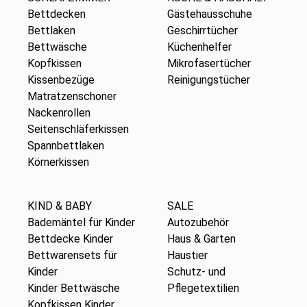
Bettdecken
Gästehausschuhe
Bettlaken
Geschirrtücher
Bettwäsche
Küchenhelfer
Kopfkissen
Mikrofasertücher
Kissenbezüge
Reinigungstücher
Matratzenschoner
Nackenrollen
Seitenschläferkissen
Spannbettlaken
Körnerkissen
KIND & BABY
SALE
Bademäntel für Kinder
Autozubehör
Bettdecke Kinder
Haus & Garten
Bettwarensets für
Haustier
Kinder
Schutz- und
Kinder Bettwäsche
Pflegetextilien
Kopfkissen Kinder