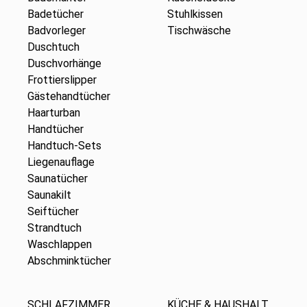
Badetücher
Stuhlkissen
Badvorleger
Tischwäsche
Duschtuch
Duschvorhänge
Frottierslipper
Gästehandtücher
Haarturban
Handtücher
Handtuch-Sets
Liegenauflage
Saunatücher
Saunakilt
Seiftücher
Strandtuch
Waschlappen
Abschminktücher
SCHLAFZIMMER
KÜCHE & HAUSHALT