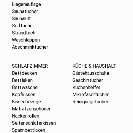
Liegenauflage
Saunatücher
Saunakilt
Seiftücher
Strandtuch
Waschlappen
Abschminktücher
SCHLAFZIMMER
KÜCHE & HAUSHALT
Bettdecken
Gästehausschuhe
Bettlaken
Geschirrtücher
Bettwäsche
Küchenhelfer
Kopfkissen
Mikrofasertücher
Kissenbezüge
Reinigungstücher
Matratzenschoner
Nackenrollen
Seitenschläferkissen
Spannbettlaken