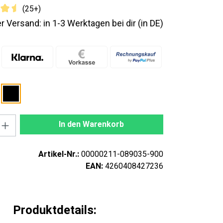
(25+)
r Versand: in 1-3 Werktagen bei dir (in DE)
nzahl: Gib den gewünschten Wert ein oder
In den Warenkorb
Artikel-Nr.:
00000211-089035-900
EAN:
4260408427236
Produktdetails: