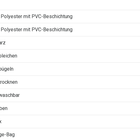
Polyester mit PVC-Beschichtung
Polyester mit PVC-Beschichtung
arz
 bleichen
 bügeln
 trocknen
 waschbar
rben
x
ge-Bag