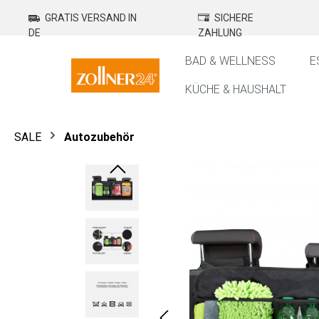
springen
Zur Hauptnavigation springen
GRATIS VERSAND IN
SICHERE
DE
ZAHLUNG
BAD & WELLNESS
E
KÜCHE & HAUSHALT
SALE
Autozubehör
Bildergalerie überspringen