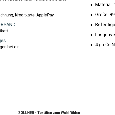
Material:
Größe: 8
echnung, Kreditkarte, ApplePay
ERSAND
Befestig
ikett
Längenver
ges
4 große 
gen bei dir
ZOLLNER - Textilien zum Wohlfühlen