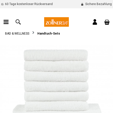
60 Tage kostenloser Rückversand
Sichere Bezahlung
alt springen
War
BAD & WELLNESS
Handtuch-Sets
Bildergalerie überspringen