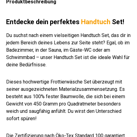
Produktbeschreibung
oliv
wei
wei
sto
wei
wei
wei
.
ant
wei
ver
ß
ß
ne
ß
ß
ß
Far
hra
ß
sch
uni
be
zit
.
Entdecke dein perfektes
Handtuch
Set!
n
Far
be
Du suchst nach einem vielseitigen Handtuch Set, das dir in
n
jedem Bereich deines Lebens zur Seite steht? Egal, ob im
Badezimmer, in der Sauna, im Gäste-WC oder am
Schwimmbad – unser Handtuch Set ist die ideale Wahl für
deine Bedürfnisse.
Dieses hochwertige Frottierwäsche Set überzeugt mit
seiner ausgezeichneten Materialzusammensetzung. Es
besteht aus 100% fester Baumwolle, die sich bei einem
Gewicht von 450 Gramm pro Quadratmeter besonders
weich und saugfähig anfühlt. Du wirst den Unterschied
sofort spüren!
Die Zertifizierung nach Öko-Tex Standard 100 garantiert