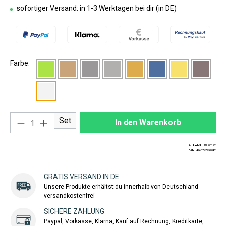
sofortiger Versand: in 1-3 Werktagen bei dir (in DE)
Farbe:
Produkt Anzahl: Gib den gewünschten Wert ei
Set
In den Warenkorb
Artikel-Nr.:
BU00172
EAN:
4260747992082
GRATIS VERSAND IN DE
Unsere Produkte erhältst du innerhalb von Deutschland
versandkostenfrei
SICHERE ZAHLUNG
Paypal, Vorkasse, Klarna, Kauf auf Rechnung, Kreditkarte,