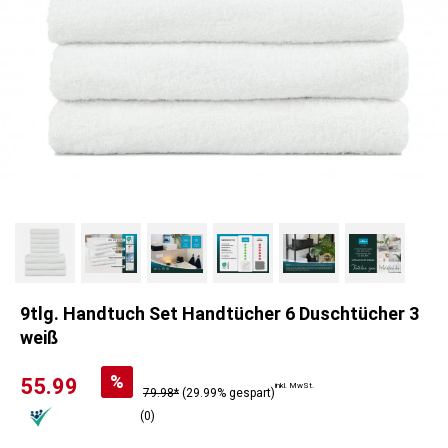
9tlg. Handtuch Set Handtücher 6 Duschtücher 3
weiß
%
55.99
inkl. MwSt.
79.98*
(29.99% gespart)
(0)