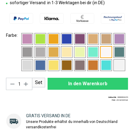
sofortiger Versand: in 1-3 Werktagen bei dir (in DE)
Farbe:
Produkt Anzahl: Gib den gewünschten Wert ei
Set
In den Warenkorb
Artikel-Nr.:
00000324-015
EAN:
4260408430946
GRATIS VERSAND IN DE
Unsere Produkte erhältst du innerhalb von Deutschland
versandkostenfrei