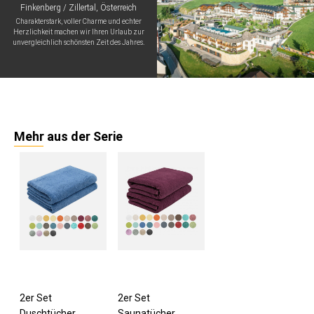
Finkenberg / Zillertal, Österreich
Charakterstark, voller Charme und echter
Herzlichkeit machen wir Ihren Urlaub zur
unvergleichlich schönsten Zeit des Jahres.
Mehr aus der Serie
2er Set
2er Set
Duschtücher
Saunatücher