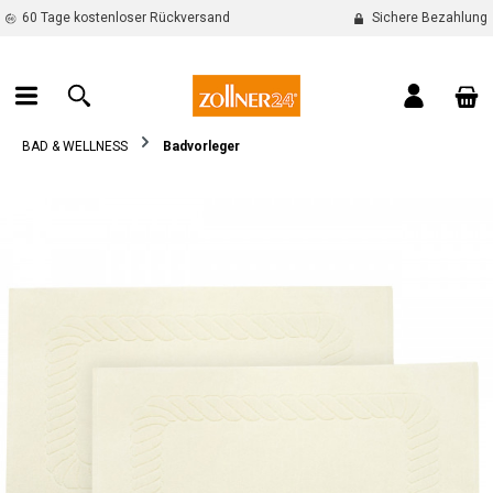
60 Tage kostenloser Rückversand
Sichere Bezahlung
alt springen
War
BAD & WELLNESS
Badvorleger
Bildergalerie überspringen