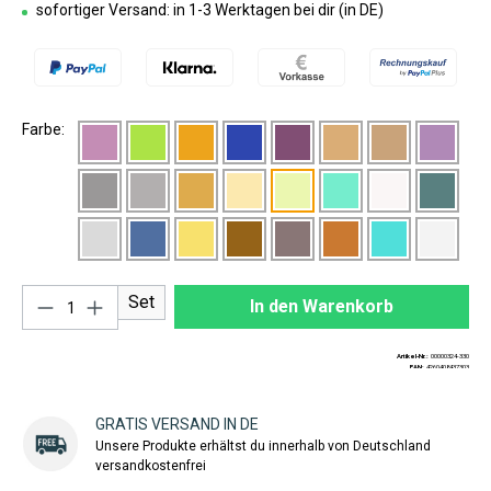
sofortiger Versand: in 1-3 Werktagen bei dir (in DE)
Farbe:
Produkt Anzahl: Gib den gewünschten Wert ei
Set
In den Warenkorb
Artikel-Nr.:
00000324-330
EAN:
4260408437303
GRATIS VERSAND IN DE
Unsere Produkte erhältst du innerhalb von Deutschland
versandkostenfrei