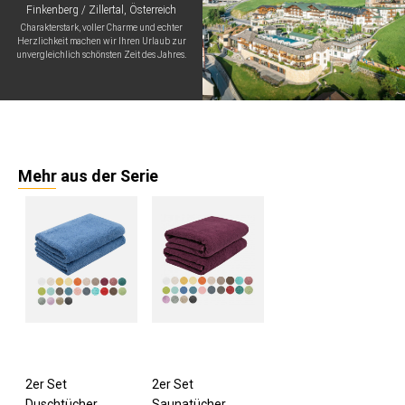
Finkenberg / Zillertal, Österreich
Charakterstark, voller Charme und echter
Herzlichkeit machen wir Ihren Urlaub zur
unvergleichlich schönsten Zeit des Jahres.
Mehr aus der Serie
2er Set
2er Set
Duschtücher
Saunatücher