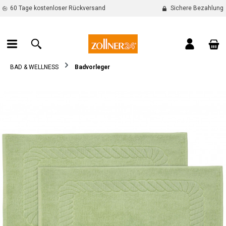
60 Tage kostenloser Rückversand
Sichere Bezahlung
alt springen
War
BAD & WELLNESS
Badvorleger
Bildergalerie überspringen