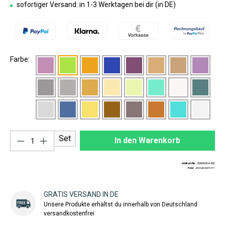
sofortiger Versand: in 1-3 Werktagen bei dir (in DE)
Farbe:
Produkt Anzahl: Gib den gewünschten Wert ei
Set
In den Warenkorb
Artikel-Nr.:
00000324-352
EAN:
4260408431011
GRATIS VERSAND IN DE
Unsere Produkte erhältst du innerhalb von Deutschland
versandkostenfrei