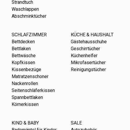
Strandtuch
Waschlappen
Abschminktücher
SCHLAFZIMMER
KÜCHE & HAUSHALT
Bettdecken
Gästehausschuhe
Bettlaken
Geschirrtücher
Bettwäsche
Küchenhelfer
Kopfkissen
Mikrofasertücher
Kissenbezüge
Reinigungstücher
Matratzenschoner
Nackenrollen
Seitenschläferkissen
Spannbettlaken
Körnerkissen
KIND & BABY
SALE
Bademäntel für Kinder
Autozubehör