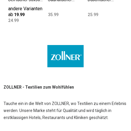
cm Baumwolle
70x200 cm
70x140 cm
andere Varianten
420 g/qm grün
Baumwolle 420
Baumwolle 420
ab
19.99
35.99
25.99
g/qm versch.
g/qm versch.
24.99
Farben
Farben
ZOLLNER - Textilien zum Wohlfühlen
Tauche ein in die Welt von ZOLLNER, wo Textilien zu einem Erlebnis
werden. Unsere Marke steht für Qualität und wird täglich in
erstklassigen Hotels, Restaurants und Kliniken geschätzt.