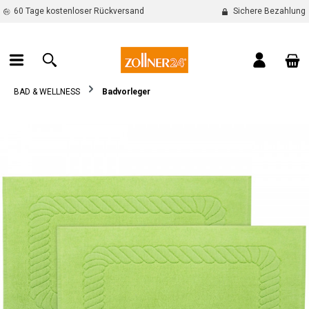
60 Tage kostenloser Rückversand
Sichere Bezahlung
alt springen
War
BAD & WELLNESS
Badvorleger
Bildergalerie überspringen