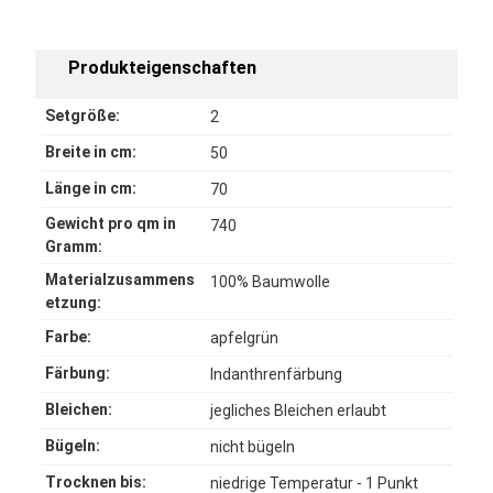
Produkteigenschaften
Setgröße:
2
Breite in cm:
50
Länge in cm:
70
Gewicht pro qm in
740
Gramm:
Materialzusammens
100% Baumwolle
etzung:
Farbe:
apfelgrün
Färbung:
Indanthrenfärbung
Bleichen:
jegliches Bleichen erlaubt
Bügeln:
nicht bügeln
Trocknen bis:
niedrige Temperatur - 1 Punkt