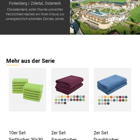
Finkenberg / Zillertal, Österreich
Charakterstark, voller Charme und echter
Herzlichkeit machen wir Ihren Urlaub zur
unvergleichlich schönsten Zeit des Jahres.
Mehr aus der Serie
10er Set
2er Set
2er Set
Seiftücher 30x30
Saunatücher
Duschtücher