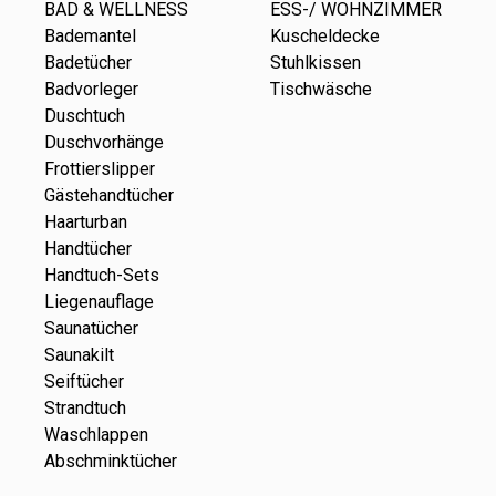
BAD & WELLNESS
ESS-/ WOHNZIMMER
Bademantel
Kuscheldecke
Badetücher
Stuhlkissen
Badvorleger
Tischwäsche
Duschtuch
Duschvorhänge
Frottierslipper
Gästehandtücher
Haarturban
Handtücher
Handtuch-Sets
Liegenauflage
Saunatücher
Saunakilt
Seiftücher
Strandtuch
Waschlappen
Abschminktücher