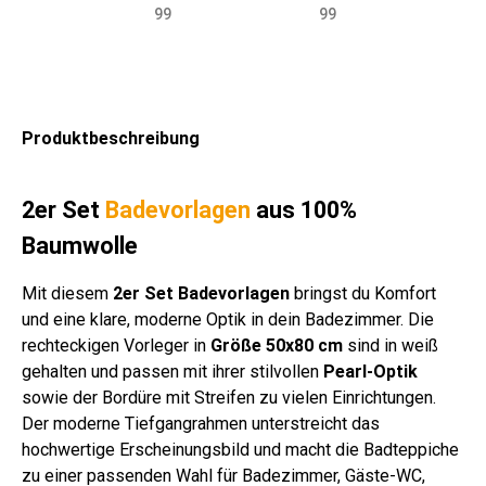
Nyl
wol
wol
wol
wol
wol
wol
wol
ch
wol
wol
99
99
on
le
le
le
le
le
le
le
ge
le
le
49
38
38
60
45
40
45
50
we
45
35
5
0
0
0
0
0
0
0
be
0
0
g/q
g/q
g/q
g/q
g/q
g/q
g/q
g/q
ver
g/q
g/q
m
m
m
m
m
m
m
m
sch
m
m
Produktbeschreibung
oliv
wei
wei
sto
wei
wei
wei
ant
.
wei
ver
ß
ß
ne
ß
ß
ß
hra
Far
ß
sch
uni
zit
be
.
2er Set
Badevorlagen
aus 100%
n
Far
Baumwolle
be
n
Mit diesem
2er Set Badevorlagen
bringst du Komfort
und eine klare, moderne Optik in dein Badezimmer. Die
rechteckigen Vorleger in
Größe 50x80 cm
sind in weiß
gehalten und passen mit ihrer stilvollen
Pearl-Optik
sowie der Bordüre mit Streifen zu vielen Einrichtungen.
Der moderne Tiefgangrahmen unterstreicht das
hochwertige Erscheinungsbild und macht die Badteppiche
zu einer passenden Wahl für Badezimmer, Gäste-WC,