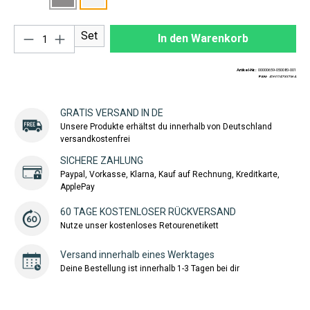
Produkt Anzahl: Gib den gewünschten Wert ei
Set
In den Warenkorb
Artikel-Nr.:
00000659-050080-001
EAN:
4260747997964
GRATIS VERSAND IN DE
Unsere Produkte erhältst du innerhalb von Deutschland
versandkostenfrei
SICHERE ZAHLUNG
Paypal, Vorkasse, Klarna, Kauf auf Rechnung, Kreditkarte,
ApplePay
60 TAGE KOSTENLOSER RÜCKVERSAND
Nutze unser kostenloses Retourenetikett
Versand innerhalb eines Werktages
Deine Bestellung ist innerhalb 1-3 Tagen bei dir