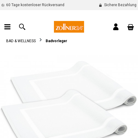
60 Tage kostenloser Rückversand
Sichere Bezahlung
alt springen
War
BAD & WELLNESS
Badvorleger
Bildergalerie überspringen